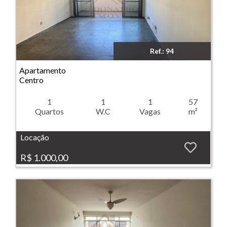
Ref.: 94
Imóvel: Apartamento - Centro - Ribeirão Preto
Apartamento
Centro
1
1
1
57
Quartos
W.C
Vagas
m²
Locação
R$ 1.000,00