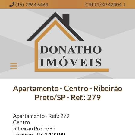
(16) 3964.6468
CRECI/SP 42804-J
Donatho Imóveis | Imobiliária em Ribeirão Preto | SP
Apartamento - Centro - Ribeirão
Preto/SP - Ref.: 279
Apartamento - Ref.: 279
Centro
Ribeirão Preto/SP
Locação - R$ 1.100,00