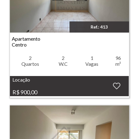
Ref.: 413
Imóvel: Apartamento - Centro - Ribeirão Preto
Apartamento
Centro
2
2
1
96
Quartos
W.C
Vagas
m²
Locação
R$ 900,00