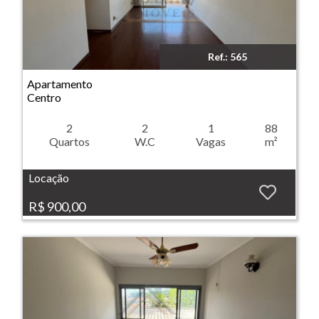
Ref.: 565
Imóvel: Apartamento - Centro - Ribeirão Preto
Apartamento
Centro
2
2
1
88
Quartos
W.C
Vagas
m²
Locação
R$ 900,00