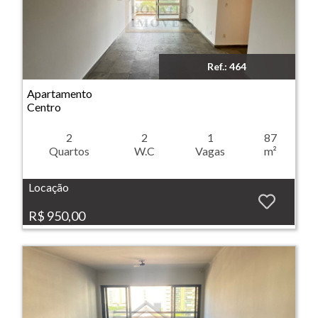
Ref.: 464
Imóvel: Apartamento - Centro - Ribeirão Preto
Apartamento
Centro
2
2
1
87
Quartos
W.C
Vagas
m²
Locação
R$ 950,00