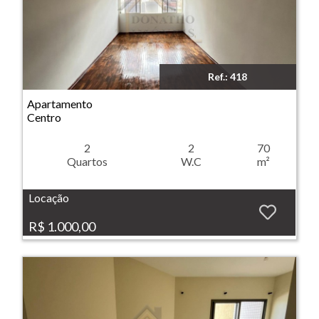
Ref.: 418
Imóvel: Apartamento - Centro - Ribeirão Preto
Apartamento
Centro
2
2
70
Quartos
W.C
m²
Locação
R$ 1.000,00