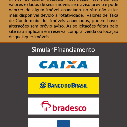
valores e dados de seus imóveis sem aviso prévio e pode
ocorrer de algum imóvel anunciado no site não estar
mais disponível devido à rotatividade.
Valores de Taxa
de Condomínio dos imóveis anunciados, podem haver
alterações sem prévio aviso.
As solicitações feitas pelo
site não implicam em reserva, compra, venda ou locação
de quaisquer imóveis.
Simular Financiamento