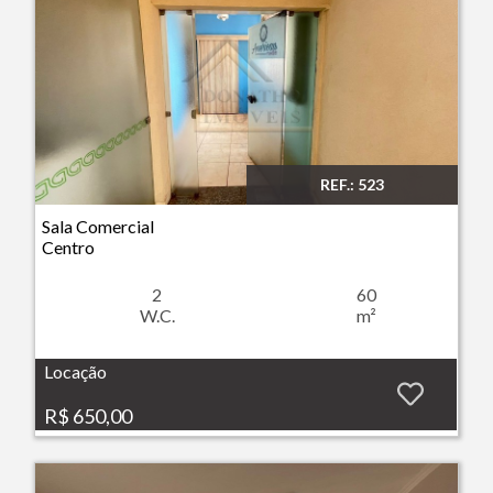
REF.: 523
Imóvel: Sala Comercial - Centro - Ribeirão Preto
Sala Comercial
Centro
2
60
W.C.
m²
Locação
R$ 650,00