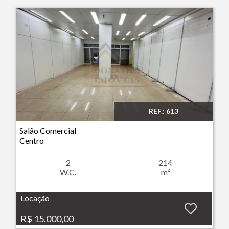
REF.: 613
Imóvel: Salão Comercial - Centro - Ribeirão Preto
Salão Comercial
Centro
2
214
W.C.
m²
Locação
R$ 15.000,00