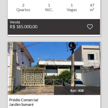
2
1
1
47
Quartos
W.C.
Vagas
m²
Venda
R$ 185.000,00
Ref.: 408
Imóvel: Prédio Comercial - Jardim Sumaré - Ribeirão Preto
Prédio Comercial
Jardim Sumaré