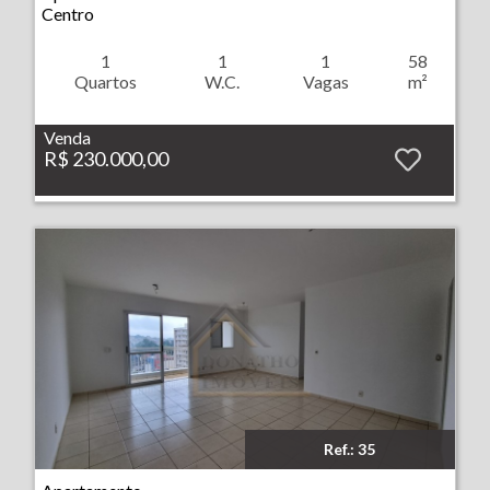
Centro
1
1
1
58
Quartos
W.C.
Vagas
m²
Venda
R$ 230.000,00
Ref.: 35
Imóvel: Apartamento - Jardim Nova Aliança - Ribeirão Preto