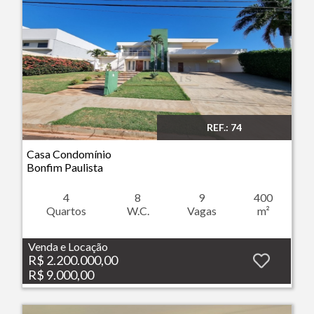
REF.: 74
Imóvel: Casa Condomínio - Bonfim Paulista - Ribeirão Preto
Casa Condomínio
Bonfim Paulista
4
8
9
400
Quartos
W.C.
Vagas
m²
Venda e Locação
R$ 2.200.000,00
R$ 9.000,00