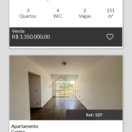
3
4
2
151
Quartos
W.C.
Vagas
m²
Venda
R$ 1.350.000,00
Ref.: 507
Imóvel: Apartamento - Centro - Ribeirão Preto
Apartamento
Centro