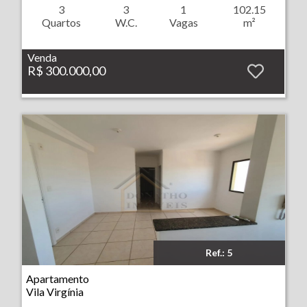
3
3
1
102.15
Quartos
W.C.
Vagas
m²
Venda
R$ 300.000,00
Ref.: 5
Imóvel: Apartamento - Vila Virgínia - Ribeirão Preto
Apartamento
Vila Virgínia