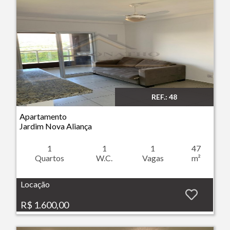
REF.: 48
Imóvel: Apartamento - Jardim Nova Aliança - Ribeirão Preto
Apartamento
Jardim Nova Aliança
1
1
1
47
Quartos
W.C.
Vagas
m²
Locação
R$ 1.600,00