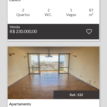
2
2
1
87
Quartos
W.C.
Vagas
m²
Venda
R$ 230.000,00
Ref.: 132
Imóvel: Apartamento - Centro - Ribeirão Preto
Apartamento