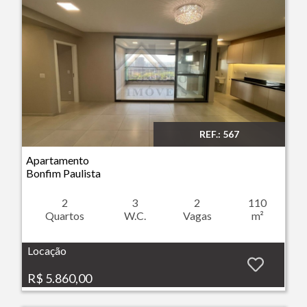
REF.: 567
Imóvel: Apartamento - Bonfim Paulista - Ribeirão Preto
Apartamento
Bonfim Paulista
2
3
2
110
Quartos
W.C.
Vagas
m²
Locação
R$ 5.860,00