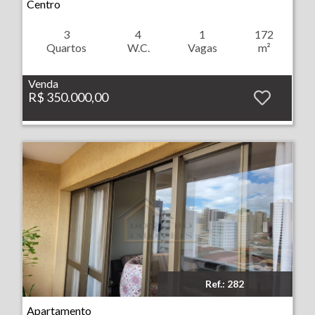
Centro
3
4
1
172
Quartos
W.C.
Vagas
m²
Venda
R$ 350.000,00
Ref.: 282
Imóvel: Apartamento - Centro - Ribeirão Preto
Apartamento