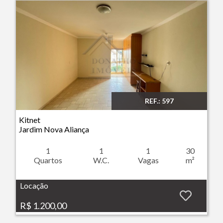
REF.: 597
Imóvel: Kitnet - Jardim Nova Aliança - Ribeirão Preto
Kitnet
Jardim Nova Aliança
1
1
1
30
Quartos
W.C.
Vagas
m²
Locação
R$ 1.200,00