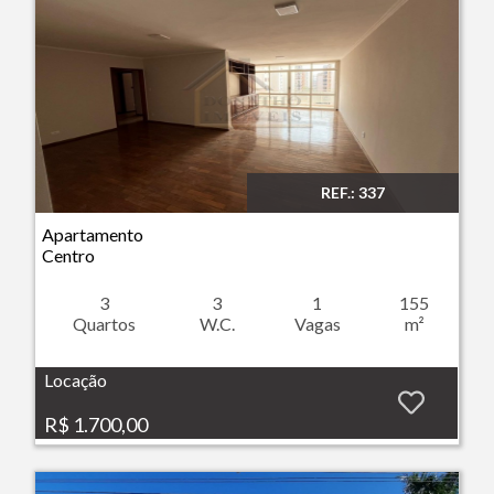
REF.: 337
Imóvel: Apartamento - Centro - Ribeirão Preto
Apartamento
Centro
3
3
1
155
Quartos
W.C.
Vagas
m²
Locação
R$ 1.700,00