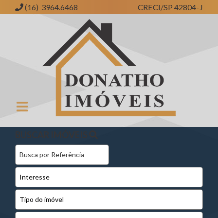
(16) 3964.6468
CRECI/SP 42804-J
Donatho Imóveis | Imobiliária em Ribeirão Preto | SP
BUSCAR IMÓVEIS