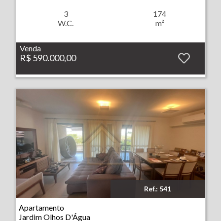
3
174
W.C.
m²
Venda
R$ 590.000,00
Ref.: 541
Imóvel: Apartamento - Jardim Olhos D'Água - Ribeirão Preto
Apartamento
Jardim Olhos D'Água