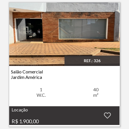
REF.: 326
Imóvel: Salão Comercial - Jardim América - Ribeirão Preto
Salão Comercial
Jardim América
1
40
W.C.
m²
Locação
R$ 1.900,00