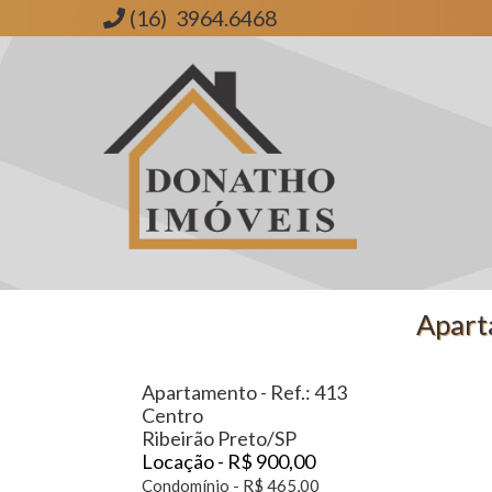
(16) 3964.6468
Donatho Imóveis | Imobiliária em Ribeirão Preto | SP
Aparta
Apartamento - Ref.: 413
Centro
Ribeirão Preto/SP
Locação - R$ 900,00
Condomínio - R$ 465,00