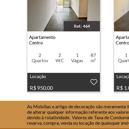
Ref.: 464
Imóvel: Apartamento - Centro - Ribeirão Preto
Imóvel: Aparta
Apartamento
Apart
Centro
Centr
2
2
1
87
1
Quartos
W.C
Vagas
m²
Quar
Locação
Locaç
R$ 950,00
R$ 1.
As Mobílias e artigo de decoração são meramente ilu
de alterar qualquer informação referente aos valore
devido à rotatividade.
Valores de Taxa de Condomín
reserva, compra, venda ou locação de quaisquer imó