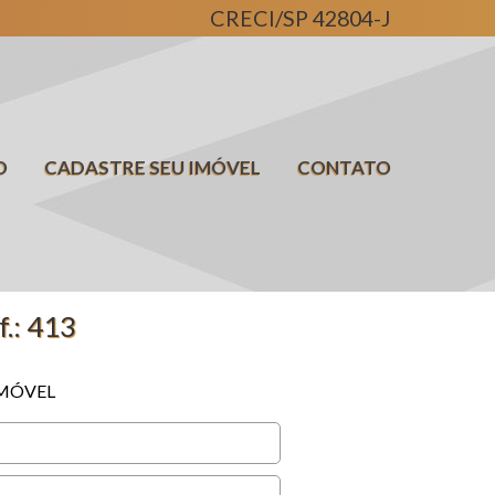
CRECI/SP 42804-J
O
CADASTRE SEU IMÓVEL
CONTATO
f.: 413
IMÓVEL