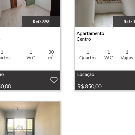
Ref.: 398
Ref.: 
- Centro - Ribeirão Preto
Imóvel: Apartamento - Centro - Ribeirão Preto
Apartamento
o
Centro
1
1
30
1
1
1
artos
W.C
m²
Quartos
W.C
Vagas
ão
Locação
50,00
R$ 850,00