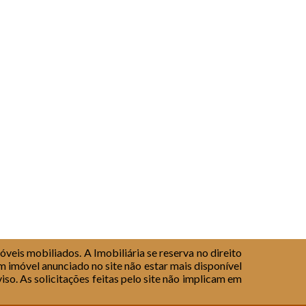
veis mobiliados. A Imobiliária se reserva no direito
m imóvel anunciado no site não estar mais disponível
iso.
As solicitações feitas pelo site não implicam em