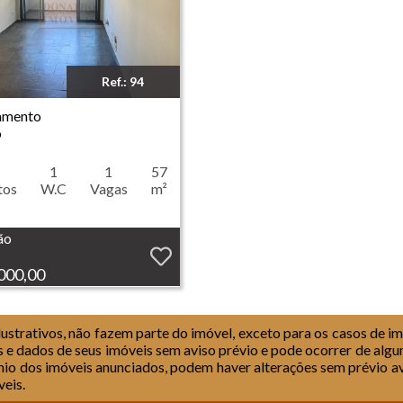
Ref.: 94
mento - Centro - Ribeirão Preto
amento
o
1
1
57
tos
W.C
Vagas
m²
ão
000,00
strativos, não fazem parte do imóvel, exceto para os casos de imó
s e dados de seus imóveis sem aviso prévio e pode ocorrer de algu
io dos imóveis anunciados, podem haver alterações sem prévio av
veis.