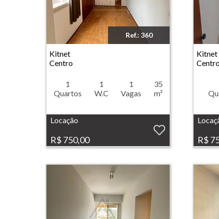
Ref.: 360
Imóvel: Kitnet - Centro - Ribeirão Preto
Imóvel: Kitnet 
Kitnet
Kitnet
Centro
Centr
1
1
1
35
Quartos
W.C
Vagas
m²
Qu
Locação
Locaç
R$ 750,00
R$ 7