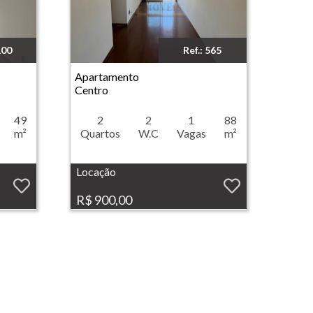
100
Ref.: 565
Imóvel: Apartamento - Centro - Ribeirão Preto
Apartamento
Centro
49
2
2
1
88
m²
Quartos
W.C
Vagas
m²
Locação
R$ 900,00