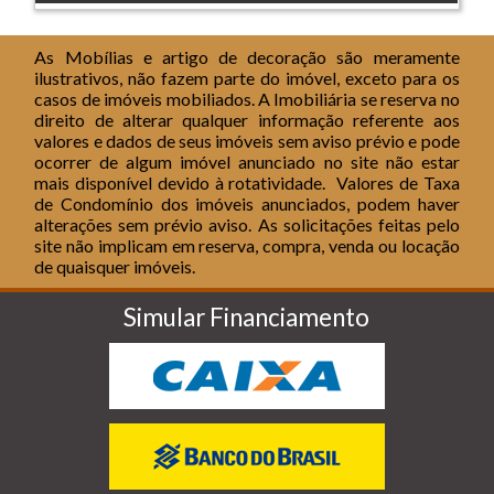
As Mobílias e artigo de decoração são meramente
ilustrativos, não fazem parte do imóvel, exceto para os
casos de imóveis mobiliados. A Imobiliária se reserva no
direito de alterar qualquer informação referente aos
valores e dados de seus imóveis sem aviso prévio e pode
ocorrer de algum imóvel anunciado no site não estar
mais disponível devido à rotatividade.
Valores de Taxa
de Condomínio dos imóveis anunciados, podem haver
alterações sem prévio aviso.
As solicitações feitas pelo
site não implicam em reserva, compra, venda ou locação
de quaisquer imóveis.
Simular Financiamento