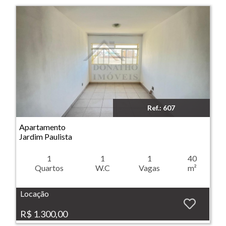
Ref.: 607
Imóvel: Apartamento - Jardim Paulista - Ribeirão Preto
Apartamento
Jardim Paulista
1
1
1
40
Quartos
W.C
Vagas
m²
Locação
R$ 1.300,00