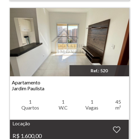
Ref.: 520
Imóvel: Apartamento - Jardim Paulista - Ribeirão Preto
Apartamento
Jardim Paulista
1
1
1
45
Quartos
W.C
Vagas
m²
Locação
R$ 1.600,00