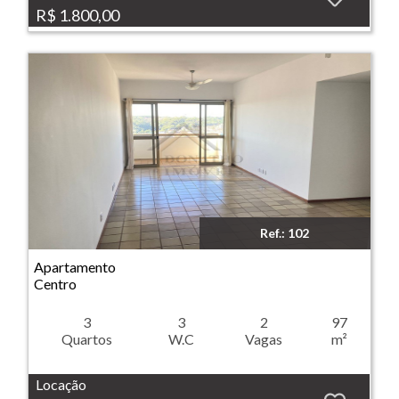
R$ 1.800,00
Ref.: 102
Imóvel: Apartamento - Centro - Ribeirão Preto
Apartamento
Centro
3
3
2
97
Quartos
W.C
Vagas
m²
Locação