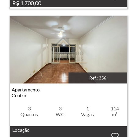
R$ 1.700,00
Ref.: 356
Imóvel: Apartamento - Centro - Ribeirão Preto
Apartamento
Centro
3
3
1
114
Quartos
W.C
Vagas
m²
Locação